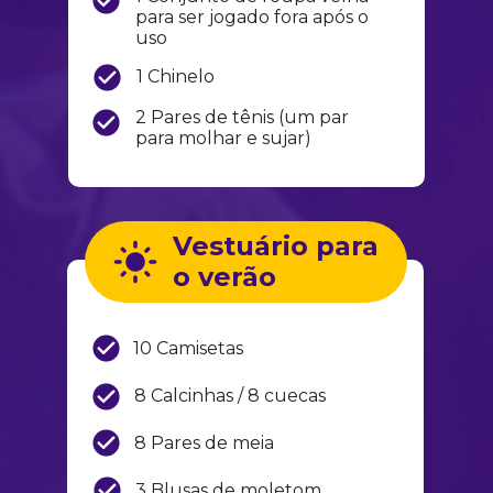
para ser jogado fora após o 
uso
1 Chinelo
2 Pares de tênis (um par 
para molhar e sujar)
Vestuário para 
o verão
10 Camisetas
8 Calcinhas / 8 cuecas
8 Pares de meia
3 Blusas de moletom