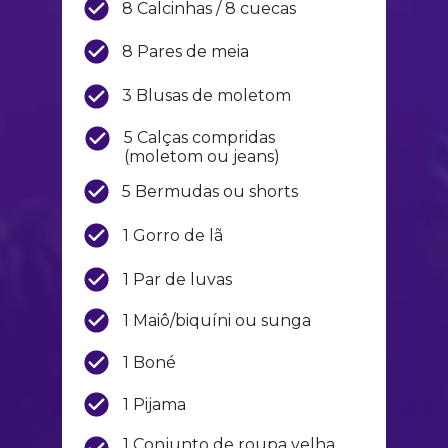
8 Calcinhas / 8 cuecas
8 Pares de meia
3 Blusas de moletom
5 Calças compridas 
(moletom ou jeans)
5 Bermudas ou shorts
1 Gorro de lã
1 Par de luvas
1 Maiô/biquíni ou sunga
1 Boné
1 Pijama
1 Conjunto de roupa velha 