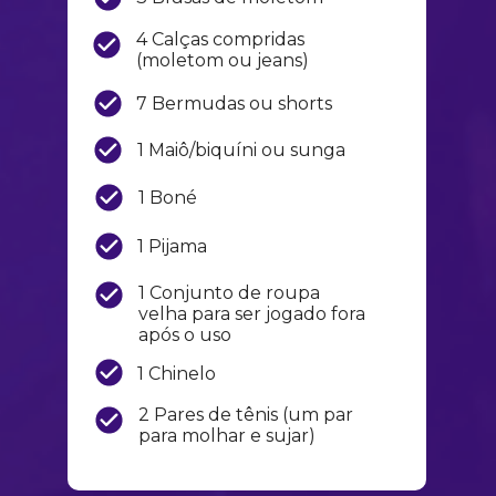
4 Calças compridas 
(moletom ou jeans)
7 Bermudas ou shorts
1 Maiô/biquíni ou sunga
1 Boné
1 Pijama
1 Conjunto de roupa 
velha para ser jogado fora 
após o uso
1 Chinelo
2 Pares de tênis (um par 
para molhar e sujar)