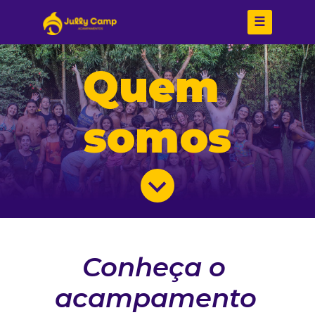
☰
Quem 
somos
Conheça o 
acampamento 